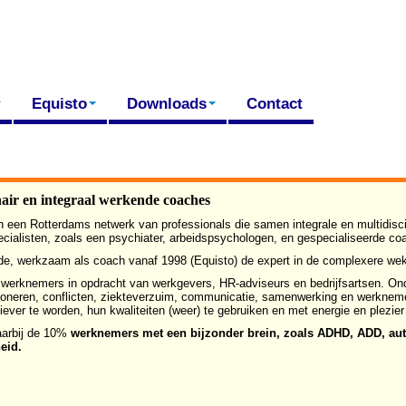
Equisto
Downloads
Contact
nair en integraal werkende coaches
n een Rotterdams netwerk van professionals die samen integrale en multidisci
ialisten, zoals een psychiater, arbeidspsychologen, en gespecialiseerde co
de, werkzaam als coach vanaf 1998 (Equisto) de expert in de complexere w
 werknemers in opdracht van werkgevers, HR-adviseurs en bedrijfsartsen. O
nctioneren, conflicten, ziekteverzuim, communicatie, samenwerking en werkn
ver te worden, hun kwaliteiten (weer) te gebruiken en met energie en plezier
aarbij de 10%
werknemers met een bijzonder brein, zoals ADHD, ADD, aut
eid.