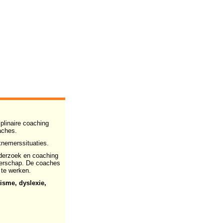
plinaire coaching
aches.
eknemerssituaties.
nderzoek en coaching
emerschap. De coaches
 te werken.
isme, dyslexie,