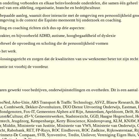
an onderling verbonden en elkaar beïnvloedende onderdelen, die samen één geheel
el van een afdeling, organisatie, branche en bedrijfscultuur.
epaalde aanleg, waaruit door interactie met de omgeving een persoonlijkheid groei
geving is de context die Equisto meeneemt bij onderzoek en coaching.
ling en coaching richten zich dus op drie aspecten:
 karakter, en bijvoorbeeld ADHD, autisme, hoogbegaafdheid of dyslexie
oftewel de opvoeding en scholing die de persoonlijkheid vormen
 het werk.
oplossingsgericht en zorgen dat de kwaliteiten van uw werknemer beter tot zijn rech
ntie tot voorbij de voordeur.
jaren gewerkt voor bedrijven, onderwijsinstellingen en overheden. Dit is een aanta
rboNed, Arbo-Unie, ARS Transport & Traffic Technology, ASVZ, Blauw Research, B
na, Combiwerk, Dekker-Zevenhuizen, DUO Dienst Uitvoering Onderwijs, Eastman,
ondgenoten, Fox-IT, Gemeenten Alphen a/d Rijn, Amsterdam, Apeldoorn, Delft, R
nst&Cultuur, dS+V, Gemeentewerken, Stadstoezicht, GGD, Haagse Hogeschool, H
 Imtech, Jeugdzorg, Kempenhaege, Kerry Bioscience, Kinderopvang, KLM, KNAW,
r, Middin, Ministerie van Justitie, Ministerie van VWS, Ministerie van Onderwijs
trecht, Rabobank, RET, FP-Ruys, ROC Eindhoven, ROC Zadkine, Rijkswaterstaat, Ri
Steinmetz-De Compaan, SVB, Synventive, Tredin, Unilever, Vereniging Eigen Huis, 