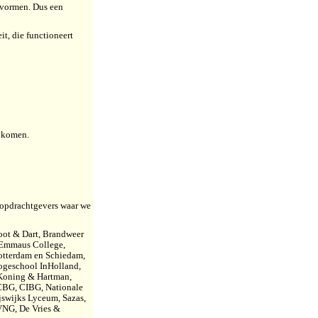
 vormen. Dus een
t, die functioneert
t komen.
l opdrachtgevers waar we
oot & Dart, Brandweer
 Emmaus College,
otterdam en Schiedam,
ogeschool InHolland,
 Koning & Hartman,
, CBG, CIBG, Nationale
jswijks Lyceum, Sazas,
VNG, De Vries &