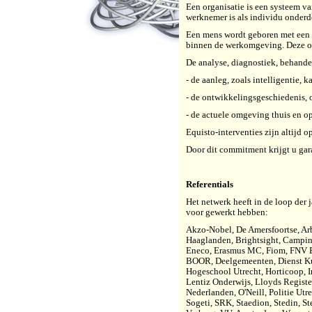
Een organisatie is een systeem v
werknemer is als individu onderde
Een mens wordt geboren met een b
binnen de werkomgeving. Deze om
De analyse, diagnostiek, behande
- de aanleg, zoals intelligentie,
- de ontwikkelingsgeschiedenis, 
- de actuele omgeving thuis en op
Equisto-interventies zijn altijd 
Door dit commitment krijgt u gara
Referentials
Het netwerk heeft in de loop der 
voor gewerkt hebben:
Akzo-Nobel,
De Amersfoortse, A
Haaglanden, Brightsight, Campi
Eneco, Erasmus MC, Fiom, FNV B
BOOR, Deelgemeenten, Dienst Ku
Hogeschool Utrecht, Horticoop,
Lentiz Onderwijs, Lloyds Registe
Nederlanden, O'Neill, Politie U
Sogeti, SRK, Staedion, Stedin, 